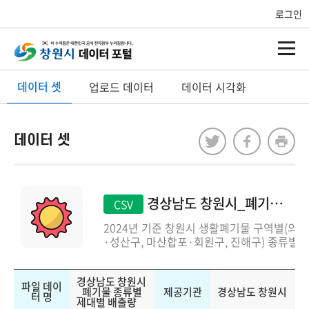
로그인
데이터 셋
업로드 데이터
데이터 시각화
데이터 셋
경상남도 창원시_폐기물 종류별 세대별 배출량
CSV
2024년 기준 창원시 생활폐기물 구역별(의창
·성산구, 마산합포·회원구, 진해구) 종류별
(일반 생활폐기물, 음식물류폐기물, 재활용
품) 세대별 평균 배출량입니다.항목은 구분,
경상남도 창원시
일반생활폐기물, 음식물류폐기물, 재활용품
파일 데이
_폐기물 종류별
제공기관
경상남도 창원시
입니다.
터 명
세대별 배출량